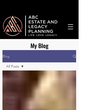
¡Hablamos Español!
My Blog
Blog
All Posts
All Posts
Estate
Planning
Family
Business
Planning