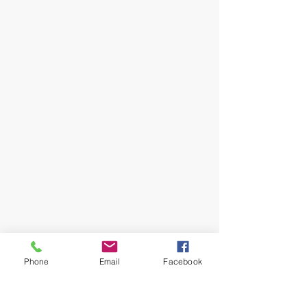
Sus abogados de riqueza y legado
Phone
Email
Facebook
en Georgia