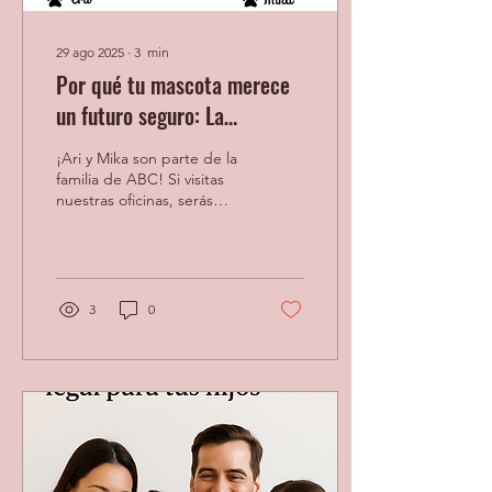
29 ago 2025
∙
3
min
Por qué tu mascota merece
un futuro seguro: La
importancia de planificar
¡Ari y Mika son parte de la
para ellos
familia de ABC! Si visitas
nuestras oficinas, serás
recibido con su ternura y
calidez. Cuando no
hacemos un...
3
0