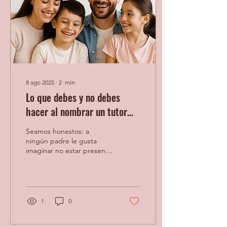
8 ago 2025
∙
2
min
Lo que debes y no debes
hacer al nombrar un tutor
legal para tus hijos
Seamos honestos: a
ningún padre le gusta
imaginar no estar presente
para sus hijos. Es una idea
dolorosa. Pero planificar
quién cuidaría...
1
0